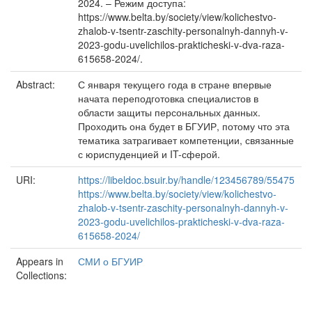
2024. – Режим доступа:
https://www.belta.by/society/view/kolichestvo-
zhalob-v-tsentr-zaschity-personalnyh-dannyh-v-
2023-godu-uvelichilos-prakticheski-v-dva-raza-
615658-2024/.
Abstract:
С января текущего года в стране впервые
начата переподготовка специалистов в
области защиты персональных данных.
Проходить она будет в БГУИР, потому что эта
тематика затрагивает компетенции, связанные
с юриспуденцией и IT-сферой.
URI:
https://libeldoc.bsuir.by/handle/123456789/55475
https://www.belta.by/society/view/kolichestvo-
zhalob-v-tsentr-zaschity-personalnyh-dannyh-v-
2023-godu-uvelichilos-prakticheski-v-dva-raza-
615658-2024/
Appears in
СМИ о БГУИР
Collections: