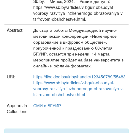
Sb.by. – Минск, 2024. – Режим доступа:
https://www.sb.by/articles/v-bguir-obsudyat-
voprosy-razvitiya-inzhenernogo-obrazovaniya-v-
tsifrovom-obshchestve.html.
Abstract:
До старта работы Международной научно-
методической конференции «Инженерное
образование в цифровом обществе»,
приуроченной к празднованию 60-летия
БГУИР, остается три недели: 14 марта
мероприятие пройдет на базе университета в
онлайн- и офлайн-форматах.
URI:
https://libeldoc.bsuir.by/handle/123456789/55483
https://www.sb.by/articles/v-bguir-obsudyat-
voprosy-razvitiya-inzhenernogo-obrazovaniya-v-
tsifrovom-obshchestve.html
Appears in
СМИ о БГУИР
Collections: