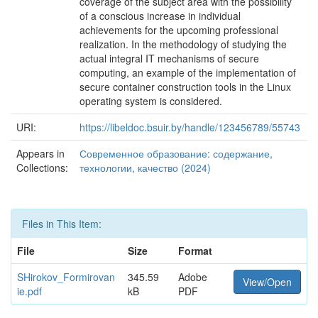
coverage of the subject area with the possibility
of a conscious increase in individual
achievements for the upcoming professional
realization. In the methodology of studying the
actual integral IT mechanisms of secure
computing, an example of the implementation of
secure container construction tools in the Linux
operating system is considered.
URI:
https://libeldoc.bsuir.by/handle/123456789/55743
Appears in
Современное образование: содержание,
Collections:
технологии, качество (2024)
Files in This Item:
File
Size
Format
SHirokov_Formirovan
345.59
Adobe
View/Open
ie.pdf
kB
PDF