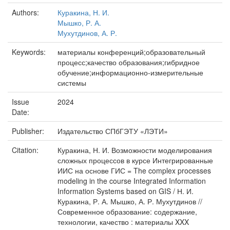
Authors:
Куракина, Н. И.
Мышко, Р. А.
Мухутдинов, А. Р.
Keywords:
материалы конференций;образовательный
процесс;качество образования;гибридное
обучение;информационно-измерительные
системы
Issue
2024
Date:
Publisher:
Издательство СПбГЭТУ «ЛЭТИ»
Citation:
Куракина, Н. И. Возможности моделирования
сложных процессов в курсе Интегрированные
ИИС на основе ГИС = The complex processes
modeling in the course Integrated Information
Information Systems based on GIS / Н. И.
Куракина, Р. А. Мышко, А. Р. Мухутдинов //
Современное образование: содержание,
технологии, качество : материалы XXX