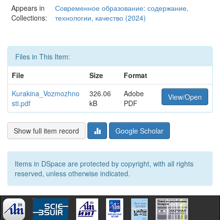
Appears in
Современное образование: содержание,
Collections:
технологии, качество (2024)
Files in This Item:
File
Size
Format
Kurakina_Vozmozhno
326.06
Adobe
View/Open
sti.pdf
kB
PDF
Show full item record
Google Scholar
Items in DSpace are protected by copyright, with all rights
reserved, unless otherwise indicated.