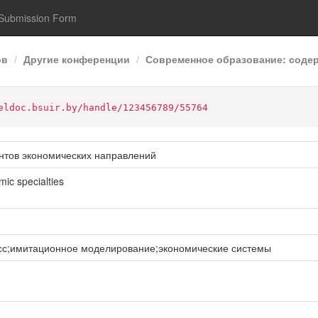
Submission Form
ов
Другие конференции
Современное образование: содерж
eldoc.bsuir.by/handle/123456789/55764
нтов экономических направлений
mic specialties
сс;имитационное моделирование;экономические системы