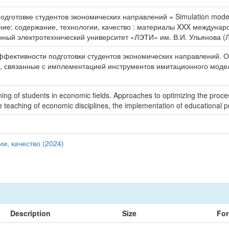
отовке студентов экономических направлений = Simulation modeling i
ние: содержание, технологии, качество : материалы XXX междунар
енный электротехнический университет «ЛЭТИ» им. В.И. Ульянова (Л
ффективности подготовки студентов экономических направлений.
, связанные с имплементацией инструментов имитационного моде
ning of students in economic fields. Approaches to optimizing the proce
e teaching of economic disciplines, the implementation of educational p
и, качество (2024)
Description
Size
For