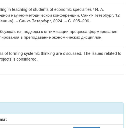
n teaching of students of economic specialties / И. А.
одной научно-методической конференции, Санкт-Петербург, 12
енина). – Санкт-Петербург, 2024. – С. 205–206.
 Обсуждаются подходы к оптимизации процесса формирования
лирования в преподавание экономических дисциплин,
ss of forming systemic thinking are discussed. The issues related to
rojects is considered.
mat