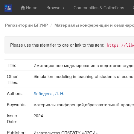
Home
Browse
Communities & Collections
Skip
Репозиторий БГУИР
Материалы конференций и семинар
navigation
Please use this identifier to cite or link to this item:
https://lib
Title:
Имитационное моделирование в подготовке студе
Other
Simulation modeling in teaching of students of econo
Titles:
Authors:
Лебедева, Л. Н.
Keywords:
материалы конференций;образовательный проце
Issue
2024
Date:
Publisher:
Издательство СПбГЭТУ «ЛЭТИ»