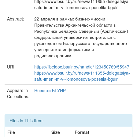
https://www.bsuir.by/ru/news/111655-delegatsiya-
safu-imeni-m-v--lomonosova-posetila-bguir.
Abstract:
22 апреля в рамках бизнес-миссии
Правительства Архангельской области в
Республике Беларусь Северный (Арктический)
федеральный университет встретился с
руководством Белорусского государственного
университета информатики и
радиоэлектроники.
URI:
https://libeldoc.bsuir.by/handle/123456789/55947
https://www.bsuir.by/ru/news/111655-delegatsiya-
safu-imeni-m-v--lomonosova-posetila-bguir
Appears in
Новости БГУИР
Collections:
Files in This Item:
File
Size
Format