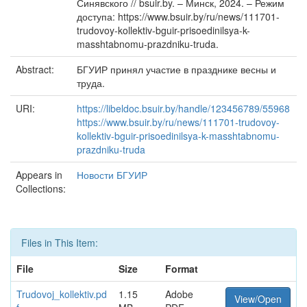
Синявского // bsuir.by. – Минск, 2024. – Режим
доступа: https://www.bsuir.by/ru/news/111701-
trudovoy-kollektiv-bguir-prisoedinilsya-k-
masshtabnomu-prazdniku-truda.
Abstract:
БГУИР принял участие в празднике весны и
труда.
URI:
https://libeldoc.bsuir.by/handle/123456789/55968
https://www.bsuir.by/ru/news/111701-trudovoy-
kollektiv-bguir-prisoedinilsya-k-masshtabnomu-
prazdniku-truda
Appears in
Новости БГУИР
Collections:
Files in This Item:
File
Size
Format
Trudovoj_kollektiv.pd
1.15
Adobe
View/Open