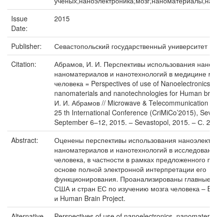
ученых;наноэлектроника;мозг;наноматериалы;нан
Issue
2015
Date:
Publisher:
Севастопольский государственный университет
Citation:
Абрамов, И. И. Перспективы использования наноэ
наноматериалов и нанотехнологий в медицине мо
человека = Perspectives of use of Nanoelectronics,
nanomaterials and nanotechnologies for Human brai
И. И. Абрамов // Microwave & Telecommunication Te
25 th International Conference (CriMiCo’2015), Seva
September 6–12, 2015. – Sevastopol, 2015. – С. 25
Abstract:
Оценены перспективы использования наноэлектро
наноматериалов и нанотехнологий в исследовани
человека, в частности в рамках предложенного по
основе полной электронной интерпретации его
функционирования. Проанализированы главные 
США и стран ЕС по изучению мозга человека – BRAI
и Human Brain Project.
Alternative
Perspectives of use of nanoelectronics, nanomateria