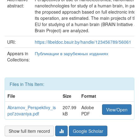
abstract:
nanotechnologies for study of a human brain, in parti
the proposed approach based on full electronic interp
its operation, are estimated. The main projects of t
EU for studying of a human brain (BRAIN Initiative 
Brain Project) are analyzed.
URI:
https://libeldoc.bsuir.by/handle/123456789/56061
Appears in
Публикации в зарубежных изданиях
Collections:
Files in This Item:
File
Size
Format
Abramov_Perspektivy_is
207.99
Adobe
View/Open
pol'zovaniya.pdf
kB
PDF
Show full item record
Google Scholar