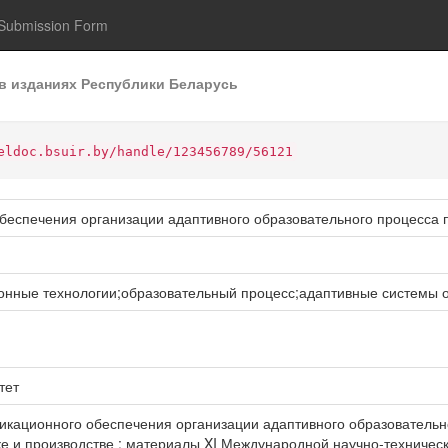
Submission Form
в изданиях Республики Беларусь
eldoc.bsuir.by/handle/123456789/56121
спечения организации адаптивного образовательного процесса п
нные технологии;образовательный процесс;адаптивные системы 
тет
ационного обеспечения организации адаптивного образовательного
 и производстве : материалы XI Международной научно-техническо