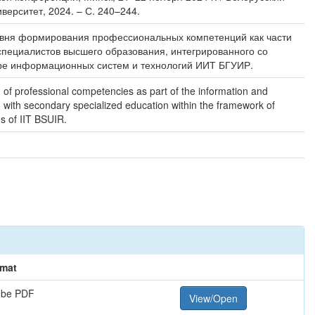
верситет, 2024. – С. 240–244.
ровня формирования профессиональных компетенций как части
пециалистов высшего образования, интегрированного со
ре информационных систем и технологий ИИТ БГУИР.
 of professional competencies as part of the information and
d with secondary specialized education within the framework of
s of IIT BSUIR.
mat
obe PDF
View/Open