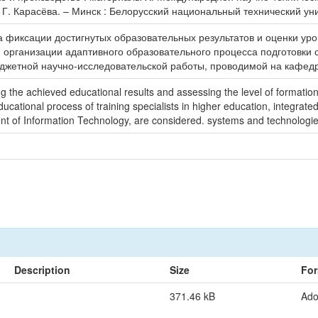
 Г. Карасёва. – Минск : Белорусский национальный технический уни
 фиксации достигнутых образовательных результатов и оценки у
рганизации адаптивного образовательного процесса подготовки с
джетной научно-исследовательской работы, проводимой на кафед
g the achieved educational results and assessing the level of formation
cational process of training specialists in higher education, integrate
nt of Information Technology, are considered. systems and technologie
Description
Size
For
371.46 kB
Ad