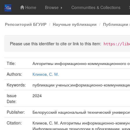
Home
Browse
Communities & Collections
Skip
Репозиторий БГУИР
Научные публикации
Публикации 
navigation
Please use this identifier to cite or link to this item:
https://lib
Title:
Алгоритмы информационно-коммуникационного обе
Authors:
Климов, С. М.
Keywords:
публикации ученых;информационно-коммуникацио
Issue
2024
Date:
Publisher:
Белорусский национальный технический универси
Citation:
Климов, С. М. Алгоритмы информационно-коммуник
Информационные технологии в образовании, науке