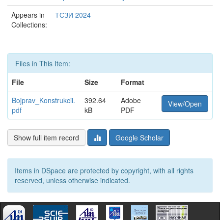
Appears in
ТСЗИ 2024
Collections:
Files in This Item:
File
Size
Format
Bojprav_Konstrukcii.
392.64
Adobe
View/Open
pdf
kB
PDF
Show full item record
Google Scholar
Items in DSpace are protected by copyright, with all rights
reserved, unless otherwise indicated.