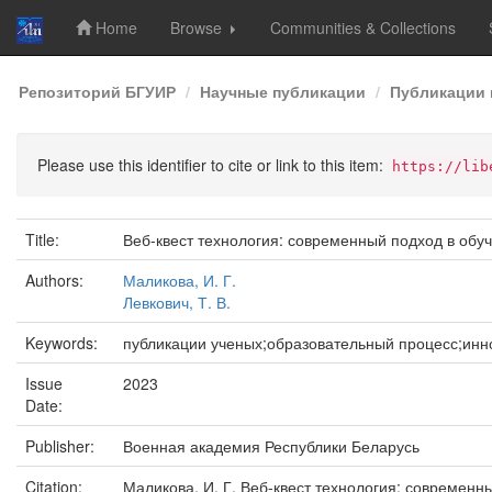
Home
Browse
Communities & Collections
Skip
Репозиторий БГУИР
Научные публикации
Публикации 
navigation
Please use this identifier to cite or link to this item:
https://lib
Title:
Веб-квест технология: современный подход в об
Authors:
Маликова, И. Г.
Левкович, Т. В.
Keywords:
публикации ученых;образовательный процесс;ин
Issue
2023
Date:
Publisher:
Военная академия Республики Беларусь
Citation:
Маликова, И. Г. Веб-квест технология: современны