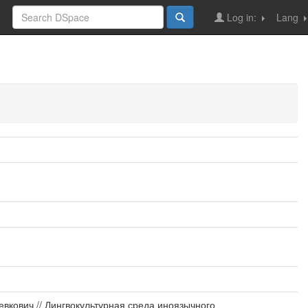
Log in:
Lang
евкович // Лингвокультурная среда иноязычного