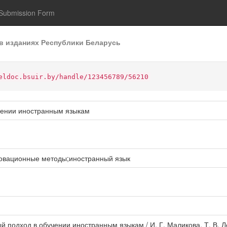
Submission Form
в изданиях Республики Беларусь
eldoc.bsuir.by/handle/123456789/56210
учении иностранным языкам
новационные методы;иностранный язык
й подход в обучении иностранным языкам / И. Г. Маликова, Т. В. Л