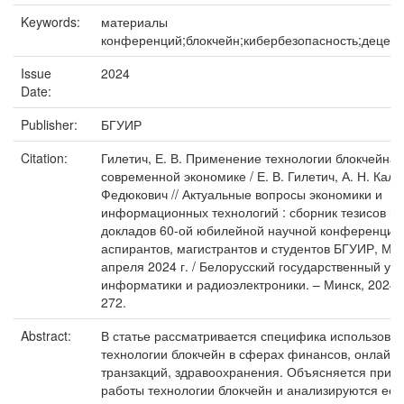
Keywords:
материалы
конференций;блокчейн;кибербезопасность;децен
Issue
2024
Date:
Publisher:
БГУИР
Citation:
Гилетич, Е. В. Применение технологии блокчейна 
современной экономике / Е. В. Гилетич, А. Н. Калиш
Федюкович // Актуальные вопросы экономики и
информационных технологий : сборник тезисов и 
докладов 60-ой юбилейной научной конференции
аспирантов, магистрантов и студентов БГУИР, Мин
апреля 2024 г. / Белорусский государственный ун
информатики и радиоэлектроники. – Минск, 2024. 
272.
Abstract:
В статье рассматривается специфика использова
технологии блокчейн в сферах финансов, онлайн-
транзакций, здравоохранения. Объясняется прин
работы технологии блокчейн и анализируются ее