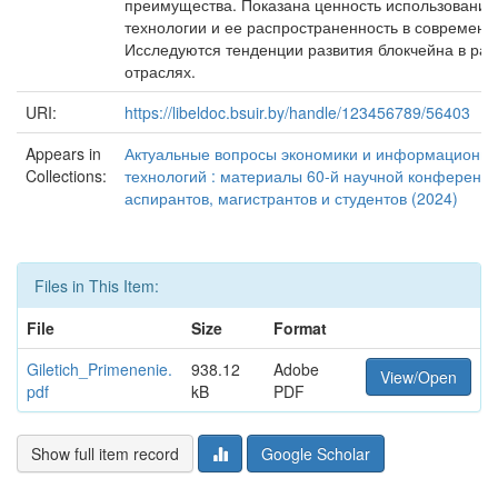
преимущества. Показана ценность использования
технологии и ее распространенность в современн
Исследуются тенденции развития блокчейна в ра
отраслях.
URI:
https://libeldoc.bsuir.by/handle/123456789/56403
Appears in
Актуальные вопросы экономики и информационн
Collections:
технологий : материалы 60-й научной конференц
аспирантов, магистрантов и студентов (2024)
Files in This Item:
File
Size
Format
Giletich_Primenenie.
938.12
Adobe
View/Open
pdf
kB
PDF
Show full item record
Google Scholar