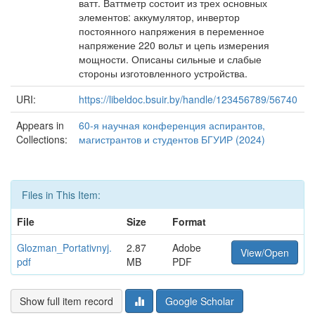
ватт. Ваттметр состоит из трех основных
элементов: аккумулятор, инвертор
постоянного напряжения в переменное
напряжение 220 вольт и цепь измерения
мощности. Описаны сильные и слабые
стороны изготовленного устройства.
URI:
https://libeldoc.bsuir.by/handle/123456789/56740
Appears in
60-я научная конференция аспирантов,
Collections:
магистрантов и студентов БГУИР (2024)
Files in This Item:
File
Size
Format
Glozman_Portativnyj.
2.87
Adobe
View/Open
pdf
MB
PDF
Show full item record
Google Scholar