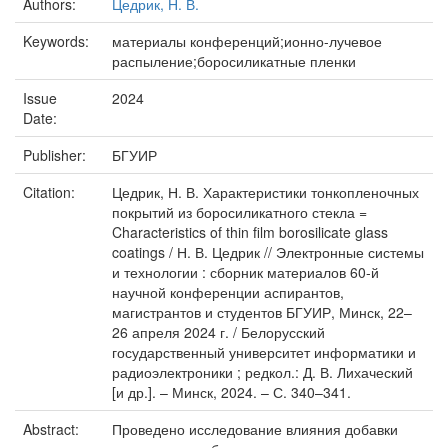
Authors:
Цедрик, Н. В.
Keywords:
материалы конференций;ионно-лучевое
распыление;боросиликатные пленки
Issue
2024
Date:
Publisher:
БГУИР
Citation:
Цедрик, Н. В. Характеристики тонкопленочных
покрытий из боросиликатного стекла =
Characteristics of thin film borosilicate glass
coatings / Н. В. Цедрик // Электронные системы
и технологии : сборник материалов 60-й
научной конференции аспирантов,
магистрантов и студентов БГУИР, Минск, 22–
26 апреля 2024 г. / Белорусский
государственный университет информатики и
радиоэлектроники ; редкол.: Д. В. Лихаческий
[и др.]. – Минск, 2024. – С. 340–341.
Abstract:
Проведено исследование влияния добавки