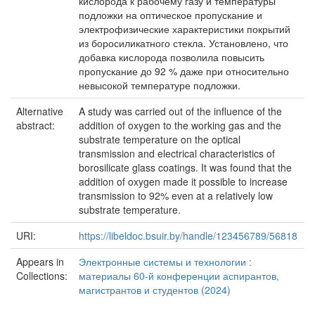
кислорода к рабочему газу и температуры
подложки на оптическое пропускание и
электрофизические характеристики покрытий
из боросиликатного стекла. Установлено, что
добавка кислорода позволила повысить
пропускание до 92 % даже при относительно
невысокой температуре подложки.
Alternative
A study was carried out of the influence of the
abstract:
addition of oxygen to the working gas and the
substrate temperature on the optical
transmission and electrical characteristics of
borosilicate glass coatings. It was found that the
addition of oxygen made it possible to increase
transmission to 92% even at a relatively low
substrate temperature.
URI:
https://libeldoc.bsuir.by/handle/123456789/56818
Appears in
Электронные системы и технологии :
Collections:
материалы 60-й конференции аспирантов,
магистрантов и студентов (2024)