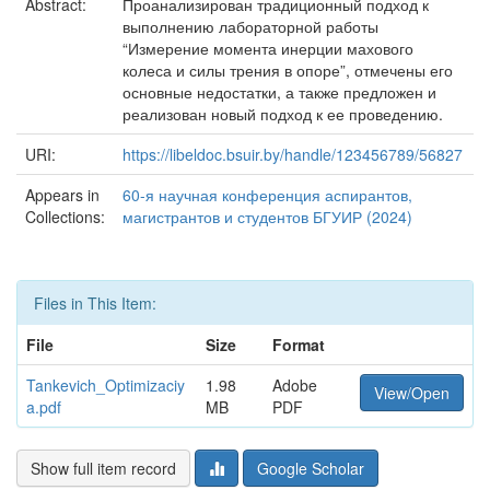
Abstract:
Проанализирован традиционный подход к
выполнению лабораторной работы
“Измерение момента инерции махового
колеса и силы трения в опоре”, отмечены его
основные недостатки, а также предложен и
реализован новый подход к ее проведению.
URI:
https://libeldoc.bsuir.by/handle/123456789/56827
Appears in
60-я научная конференция аспирантов,
Collections:
магистрантов и студентов БГУИР (2024)
Files in This Item:
File
Size
Format
Tankevich_Optimizaciy
1.98
Adobe
View/Open
a.pdf
MB
PDF
Show full item record
Google Scholar