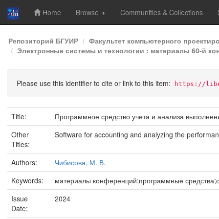
Home
Browse
Communities & Collections
Skip
Репозиторий БГУИР
Факультет компьютерного проектир
navigation
Электронные системы и технологии : материалы 60-й кон
Please use this identifier to cite or link to this item:
https://lib
Title:
Программное средство учета и анализа выполнени
Other
Software for accounting and analyzing the performan
Titles:
Authors:
Чибисова, М. В.
Keywords:
материалы конференций;программные средства;о
Issue
2024
Date: