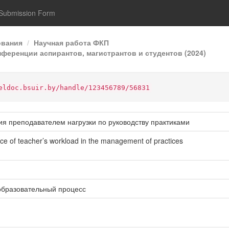
Submission Form
ования
Научная работа ФКП
ференции аспирантов, магистрантов и студентов (2024)
eldoc.bsuir.by/handle/123456789/56831
я преподавателем нагрузки по руководству практиками
ce of teacher’s workload in the management of practices
бразовательный процесс