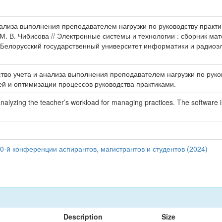
лиза выполнения преподавателем нагрузки по руководству практикам
s / М. В. Чибисова // Электронные системы и технологии : сборник 
 Белорусский государственный университет информатики и радиоэлект
во учета и анализа выполнения преподавателем нагрузки по руко
 и оптимизации процессов руководства практиками.
analyzing the teacher’s workload for managing practices. The software i
0-й конференции аспирантов, магистрантов и студентов (2024)
Description
Size