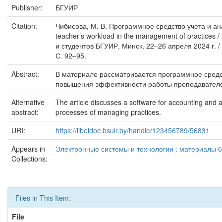
Publisher:
БГУИР
Citation:
Чибисова, М. В. Программное средство учета и ана
teacher’s workload in the management of practice
и студентов БГУИР, Минск, 22–26 апреля 2024 г. /
С. 92–95.
Abstract:
В материале рассматривается программное средст
повышения эффективности работы преподавателей
Alternative
The article discusses a software for accounting and 
abstract:
processes of managing practices.
URI:
https://libeldoc.bsuir.by/handle/123456789/56831
Appears in
Электронные системы и технологии : материалы 6
Collections:
Files in This Item:
File