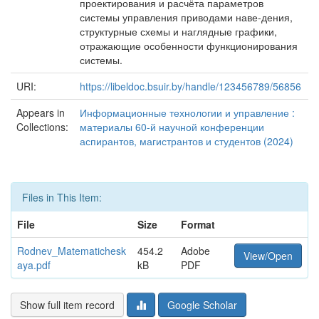
проектирования и расчёта параметров
системы управления приводами наве-дения,
структурные схемы и наглядные графики,
отражающие особенности функционирования
системы.
URI:
https://libeldoc.bsuir.by/handle/123456789/56856
Appears in
Информационные технологии и управление :
Collections:
материалы 60-й научной конференции
аспирантов, магистрантов и студентов (2024)
Files in This Item:
File
Size
Format
Rodnev_Matematichesk
454.2
Adobe
View/Open
aya.pdf
kB
PDF
Show full item record
Google Scholar