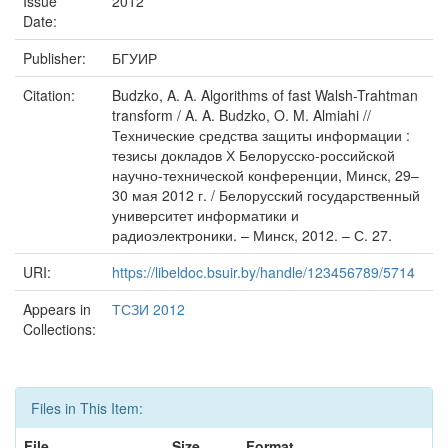
Issue
2012
Date:
Publisher:
БГУИР
Citation:
Budzko, A. A. Algorithms of fast Walsh-Trahtman
transform / A. A. Budzko, O. M. Almiahi //
Технические средства защиты информации :
тезисы докладов Х Белорусско-российской
научно-технической конференции, Минск, 29–
30 мая 2012 г. / Белорусский государственный
университет информатики и
радиоэлектроники. – Минск, 2012. – С. 27.
URI:
https://libeldoc.bsuir.by/handle/123456789/5714
Appears in
ТСЗИ 2012
Collections:
Files in This Item:
File
Size
Format