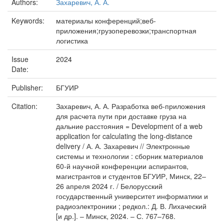
Authors:
Захаревич, А. А.
Keywords:
материалы конференций;веб-
приложения;грузоперевозки;транспортная
логистика
Issue
2024
Date:
Publisher:
БГУИР
Citation:
Захаревич, А. А. Разработка веб-приложения
для расчета пути при доставке груза на
дальние расстояния = Development of a web
application for calculating the long-distance
delivery / А. А. Захаревич // Электронные
системы и технологии : сборник материалов
60-й научной конференции аспирантов,
магистрантов и студентов БГУИР, Минск, 22–
26 апреля 2024 г. / Белорусский
государственный университет информатики и
радиоэлектроники ; редкол.: Д. В. Лихаческий
[и др.]. – Минск, 2024. – С. 767–768.