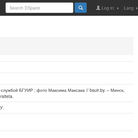
Log in:
Lang
лужбой БГУИР ; фото Максима Максака // bsuir.by. – Минск,
siteta.
У.