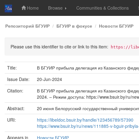
Home
Browse
Communities & Collections
Skip
Репозиторий БГУИР
БГУИР в фокусе
Новости БГУИР
navigation
Please use this identifier to cite or link to this item:
https://lib
Title:
В БГУИР прибыла делегация из Казанского феде
Issue Date:
20-Jun-2024
Citation:
В БГУИР прибыла делегация из Казанского федера
2024. – Режим доступа: https://www.bsuir.by/ru/new
Abstract:
20 июня Белорусский государственный универси
URI:
https://libeldoc.bsuir.by/handle/123456789/57390
https://www.bsuir.by/ru/news/111885-v-bguir-pribyla
Appears in
Новости БГУИР