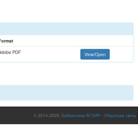
Format
Adobe PDF
View/Open
© 2014-2026,
Библиотека БГУИР
-
Обратная связь