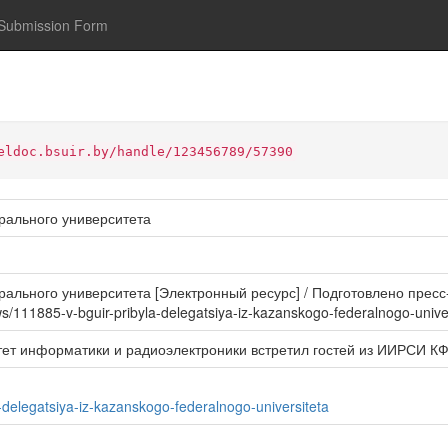
Submission Form
eldoc.bsuir.by/handle/123456789/57390
рального университета
льного университета [Электронный ресурс] / Подготовлено пресс-с
s/111885-v-bguir-pribyla-delegatsiya-iz-kazanskogo-federalnogo-univer
тет информатики и радиоэлектроники встретил гостей из ИИРСИ КФ
-delegatsiya-iz-kazanskogo-federalnogo-universiteta