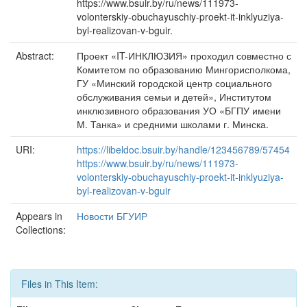
https://www.bsuir.by/ru/news/111973-
volonterskiy-obuchayuschiy-proekt-it-inklyuziya-
byl-realizovan-v-bguir.
Abstract:
Проект «IT-ИНКЛЮЗИЯ» проходил совместно с
Комитетом по образованию Мингорисполкома,
ГУ «Минский городской центр социального
обслуживания семьи и детей», Институтом
инклюзивного образования УО «БГПУ имени
М. Танка» и средними школами г. Минска.
URI:
https://libeldoc.bsuir.by/handle/123456789/57454
https://www.bsuir.by/ru/news/111973-
volonterskiy-obuchayuschiy-proekt-it-inklyuziya-
byl-realizovan-v-bguir
Appears in
Новости БГУИР
Collections:
Files in This Item: