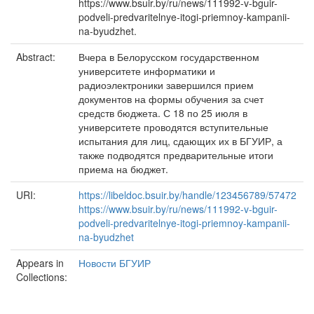
https://www.bsuir.by/ru/news/111992-v-bguir-
podveli-predvaritelnye-itogi-priemnoy-kampanii-
na-byudzhet.
Abstract:
Вчера в Белорусском государственном
университете информатики и
радиоэлектроники завершился прием
документов на формы обучения за счет
средств бюджета. С 18 по 25 июля в
университете проводятся вступительные
испытания для лиц, сдающих их в БГУИР, а
также подводятся предварительные итоги
приема на бюджет.
URI:
https://libeldoc.bsuir.by/handle/123456789/57472
https://www.bsuir.by/ru/news/111992-v-bguir-
podveli-predvaritelnye-itogi-priemnoy-kampanii-
na-byudzhet
Appears in
Новости БГУИР
Collections: