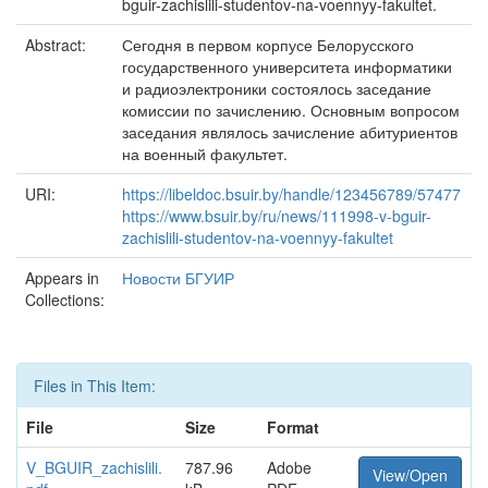
bguir-zachislili-studentov-na-voennyy-fakultet.
Abstract:
Сегодня в первом корпусе Белорусского
государственного университета информатики
и радиоэлектроники состоялось заседание
комиссии по зачислению. Основным вопросом
заседания являлось зачисление абитуриентов
на военный факультет.
URI:
https://libeldoc.bsuir.by/handle/123456789/57477
https://www.bsuir.by/ru/news/111998-v-bguir-
zachislili-studentov-na-voennyy-fakultet
Appears in
Новости БГУИР
Collections:
Files in This Item:
File
Size
Format
V_BGUIR_zachislili.
787.96
Adobe
View/Open