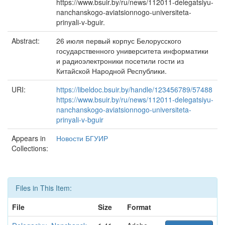
https://www.bsuir.by/ru/news/112011-delegatsiyu-
nanchanskogo-aviatsionnogo-universiteta-
prinyali-v-bguir.
Abstract:
26 июля первый корпус Белорусского
государственного университета информатики
и радиоэлектроники посетили гости из
Китайской Народной Республики.
URI:
https://libeldoc.bsuir.by/handle/123456789/57488
https://www.bsuir.by/ru/news/112011-delegatsiyu-
nanchanskogo-aviatsionnogo-universiteta-
prinyali-v-bguir
Appears in
Новости БГУИР
Collections:
Files in This Item:
File
Size
Format