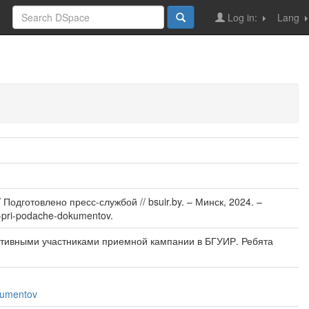
Log in:
Lang
дготовлено пресс-службой // bsuir.by. – Минск, 2024. –
v-pri-podache-dokumentov.
активными участниками приемной кампании в БГУИР. Ребята
okumentov