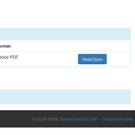
ormat
dobe PDF
View/Open
© 2014-2026,
Библиотека БГУИР
-
Обратная связь