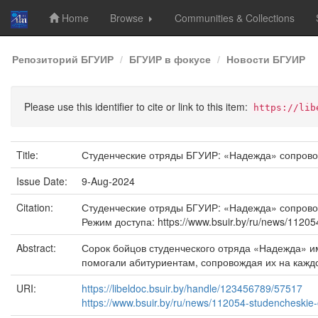
Home
Browse
Communities & Collections
Skip
Репозиторий БГУИР
БГУИР в фокусе
Новости БГУИР
navigation
Please use this identifier to cite or link to this item:
https://lib
Title:
Студенческие отряды БГУИР: «Надежда» сопрово
Issue Date:
9-Aug-2024
Citation:
Студенческие отряды БГУИР: «Надежда» сопровожда
Режим доступа: https://www.bsuir.by/ru/news/11205
Abstract:
Сорок бойцов студенческого отряда «Надежда» и
помогали абитуриентам, сопровождая их на кажд
URI:
https://libeldoc.bsuir.by/handle/123456789/57517
https://www.bsuir.by/ru/news/112054-studencheskie