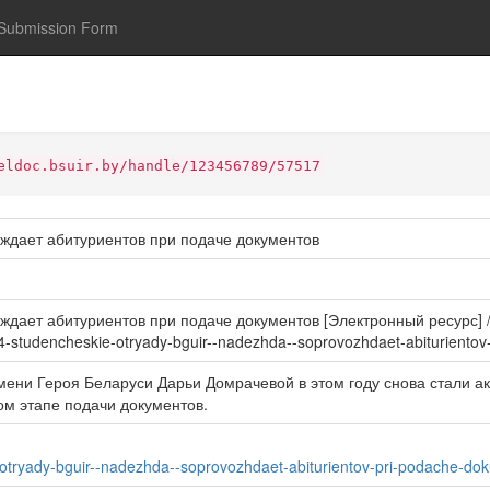
Submission Form
eldoc.bsuir.by/handle/123456789/57517
ждает абитуриентов при подаче документов
ет абитуриентов при подаче документов [Электронный ресурс] / По
4-studencheskie-otryady-bguir--nadezhda--soprovozhdaet-abituriento
мени Героя Беларуси Дарьи Домрачевой в этом году снова стали 
ом этапе подачи документов.
-otryady-bguir--nadezhda--soprovozhdaet-abiturientov-pri-podache-d