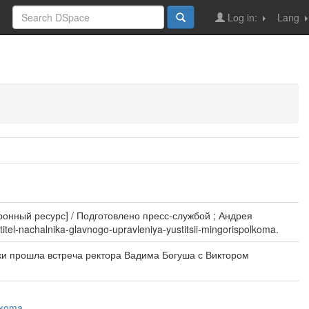
Log in:
Lang
нный ресурс] / Подготовлено пресс-службой ; Андрея
itel-nachalnika-glavnogo-upravleniya-yustitsii-mingorispolkoma.
и прошла встреча ректора Вадима Богуша с Виктором
olkoma