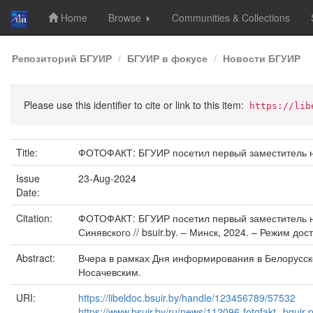
Home
Browse
Communities & Collections
Skip
Репозиторий БГУИР
БГУИР в фокусе
Новости БГУИР
navigation
Please use this identifier to cite or link to this item:
https://lib
Title:
ФОТОФАКТ: БГУИР посетил первый заместитель н
Issue
23-Aug-2024
Date:
Citation:
ФОТОФАКТ: БГУИР посетил первый заместитель на
Синявского // bsuir.by. – Минск, 2024. – Режим досту
Abstract:
Вчера в рамках Дня информирования в Белорусск
Носачевским.
URI:
https://libeldoc.bsuir.by/handle/123456789/57532
https://www.bsuir.by/ru/news/112096-fotofakt--bguir-