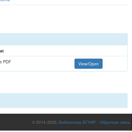
at
e PDF
View/Open
© 2014-2026,
Библиотека БГУИР
-
Обратная связь