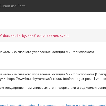
Submission Form
eldoc.bsuir.by/handle/123456789/57532
ачальника главного управления юстиции Мингорисполкома
чальника главного управления юстиции Мингорисполкома [Электро
па: https://www.bsuir.by/ru/news/112096-fotofakt--bguir-posetil-zamest
ом государственном университете информатики и радиоэлектроник
posetil-zamestitel-nachalnika-glavnogo-upravleniya-yustitsii-mingorisp