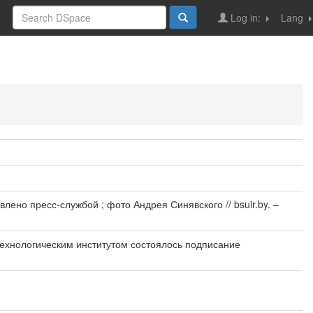
Log in:
Lang
ено пресс-службой ; фото Андрея Синявского // bsuir.by. –
ехнологическим институтом состоялось подписание