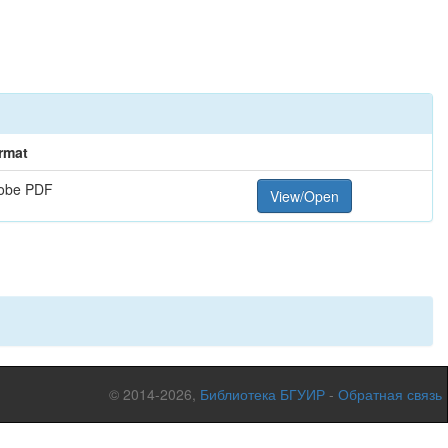
rmat
obe PDF
View/Open
© 2014-2026,
Библиотека БГУИР
-
Обратная связь