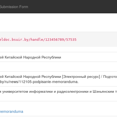
Submission Form
eldoc.bsuir.by/handle/123456789/57535
ей Китайской Народной Республики
 Китайской Народной Республики [Электронный ресурс] / Подготовл
ir.by/ru/news/112105-podpisanie-memoranduma.
м университетом информатики и радиоэлектроники и Шэньянским т
e-memoranduma