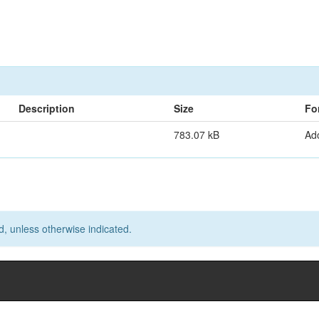
Description
Size
Fo
783.07 kB
Ad
d, unless otherwise indicated.