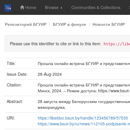
Home
Browse
Communities & Collections
Skip
Репозиторий БГУИР
БГУИР в фокусе
Новости БГУИР
navigation
Please use this identifier to cite or link to this item:
https://lib
Title:
Прошла онлайн-встреча БГУИР и представител
Issue Date:
28-Aug-2024
Citation:
Прошла онлайн-встреча БГУИР и представителей
Минск, 2024. – Режим доступа: https://www.bsu
Abstract:
28 августа между Белорусским государственны
меморандума.
URI:
https://libeldoc.bsuir.by/handle/123456789/57535
https://www.bsuir.by/ru/news/112105-podpisani