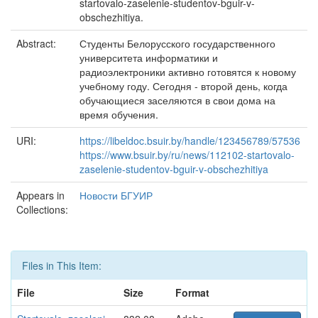
startovalo-zaselenie-studentov-bguir-v-
obschezhitiya.
Abstract:
Студенты Белорусского государственного
университета информатики и
радиоэлектроники активно готовятся к новому
учебному году. Сегодня - второй день, когда
обучающиеся заселяются в свои дома на
время обучения.
URI:
https://libeldoc.bsuir.by/handle/123456789/57536
https://www.bsuir.by/ru/news/112102-startovalo-
zaselenie-studentov-bguir-v-obschezhitiya
Appears in
Новости БГУИР
Collections:
Files in This Item:
File
Size
Format