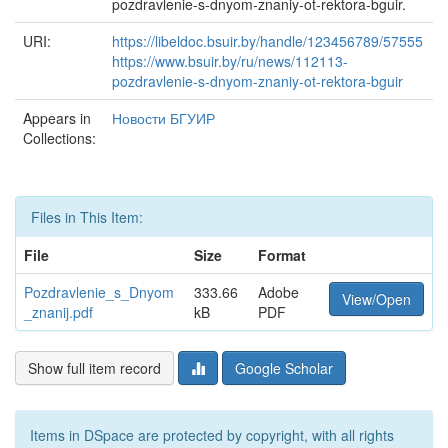
pozdravlenie-s-dnyom-znaniy-ot-rektora-bguir.
URI:
https://libeldoc.bsuir.by/handle/123456789/57555
https://www.bsuir.by/ru/news/112113-
pozdravlenie-s-dnyom-znaniy-ot-rektora-bguir
Appears in
Новости БГУИР
Collections:
Files in This Item:
File
Size
Format
Pozdravlenie_s_Dnyom
333.66
Adobe
View/Open
_znanij.pdf
kB
PDF
Show full item record
Google Scholar
Items in DSpace are protected by copyright, with all rights