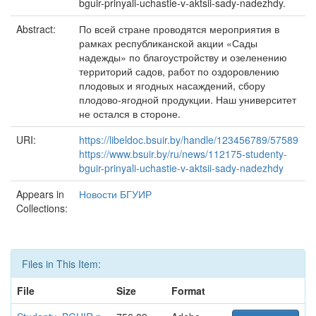
bguir-prinyali-uchastie-v-aktsii-sady-nadezhdy.
Abstract:
По всей стране проводятся мероприятия в
рамках республиканской акции «Сады
надежды» по благоустройству и озеленению
территорий садов, работ по оздоровлению
плодовых и ягодных насаждений, сбору
плодово-ягодной продукции. Наш университет
не остался в стороне.
URI:
https://libeldoc.bsuir.by/handle/123456789/57589
https://www.bsuir.by/ru/news/112175-studenty-
bguir-prinyali-uchastie-v-aktsii-sady-nadezhdy
Appears in
Новости БГУИР
Collections:
Files in This Item:
File
Size
Format