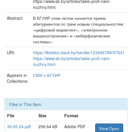
https://www.sb.by/articles/takie-profi-nam-
nuzhny.html.
Abstract:
В БГУИР этим летом начнется прием
абитуриентов по трем новым специальностям:
«цифровой маркетинг», «электронное
машиностроение» и «киберфизические
системы».
URI:
https://libeldoc.bsuir.by/handle/123456789/57631
https://www.sb.by/articles/takie-profi-nam-
nuzhny.html
Appears in
СМИ о БГУИР
Collections:
Files in This Item:
File
Size
Format
30.05.24.pdf
256.64 kB
Adobe PDF
View/Open