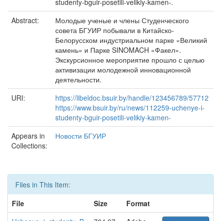
studenty-bguir-posetili-velikiy-kamen-.
Abstract:
Молодые ученые и члены Студенческого
совета БГУИР побывали в Китайско-
Белорусском индустриальном парке «Великий
камень» и Парке SINOMACH «Факел».
Экскурсионное мероприятие прошло с целью
активизации молодежной инновационной
деятельности.
URI:
https://libeldoc.bsuir.by/handle/123456789/57712
https://www.bsuir.by/ru/news/112259-uchenye-i-
studenty-bguir-posetili-velikiy-kamen-
Appears in
Новости БГУИР
Collections:
Files in This Item:
File
Size
Format