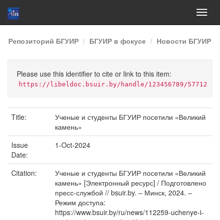
Skip
Репозиторий БГУИР
БГУИР в фокусе
Новости БГУИР
navigation
Please use this identifier to cite or link to this item:
https://libeldoc.bsuir.by/handle/123456789/57712
Title:
Ученые и студенты БГУИР посетили «Великий
камень»
Issue
1-Oct-2024
Date:
Citation:
Ученые и студенты БГУИР посетили «Великий
камень» [Электронный ресурс] / Подготовлено
пресс-службой // bsuir.by. – Минск, 2024. –
Режим доступа:
https://www.bsuir.by/ru/news/112259-uchenye-i-