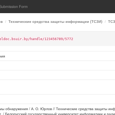
Submission Form
ов
Технические средства защиты информации (ТСЗИ)
ТСЗ
eldoc.bsuir.by/handle/123456789/5772
ния
мы обнаружения / А. О. Юрлов // Технические средства защиты инф
. / Белорусский государственный университет информатики и радио