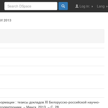
Log in:
Lang
И 2013
ормации : тезисы докладов XI Белорусско-российской научно-
электроники. – Минск, 2013. – С. 28.