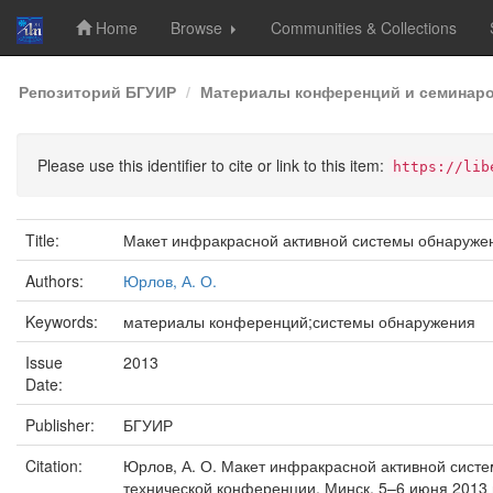
Home
Browse
Communities & Collections
Skip
Репозиторий БГУИР
Материалы конференций и семинар
navigation
Please use this identifier to cite or link to this item:
https://lib
Title:
Макет инфракрасной активной системы обнаруже
Authors:
Юрлов, А. О.
Keywords:
материалы конференций;системы обнаружения
Issue
2013
Date:
Publisher:
БГУИР
Citation:
Юрлов, А. О. Макет инфракрасной активной систе
технической конференции, Минск, 5–6 июня 2013 г