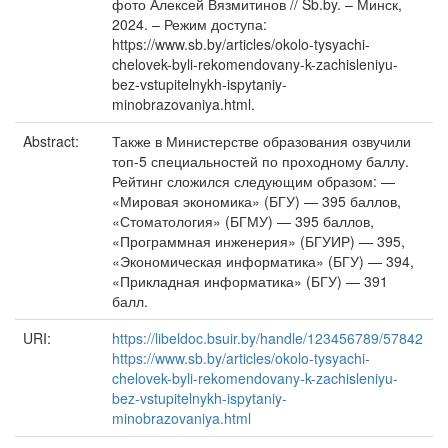
фото Алексей Вязмитинов // Sb.by. – Минск,
2024. – Режим доступа:
https://www.sb.by/articles/okolo-tysyachi-
chelovek-byli-rekomendovany-k-zachisleniyu-
bez-vstupitelnykh-ispytaniy-
minobrazovaniya.html.
Abstract:
Также в Министерстве образования озвучили
топ-5 специальностей по проходному баллу.
Рейтинг сложился следующим образом: —
«Мировая экономика» (БГУ) — 395 баллов,
«Стоматология» (БГМУ) — 395 баллов,
«Программная инженерия» (БГУИР) — 395,
«Экономическая информатика» (БГУ) — 394,
«Прикладная информатика» (БГУ) — 391
балл.
URI:
https://libeldoc.bsuir.by/handle/123456789/57842
https://www.sb.by/articles/okolo-tysyachi-
chelovek-byli-rekomendovany-k-zachisleniyu-
bez-vstupitelnykh-ispytaniy-
minobrazovaniya.html