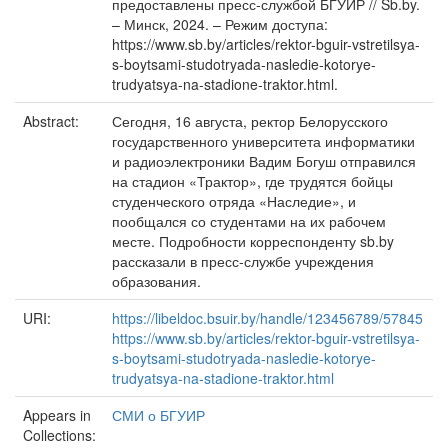
предоставлены пресс-службой БГУИР // Sb.by.
– Минск, 2024. – Режим доступа:
https://www.sb.by/articles/rektor-bguir-vstretilsya-
s-boytsami-studotryada-nasledie-kotorye-
trudyatsya-na-stadione-traktor.html.
Abstract:
Сегодня, 16 августа, ректор Белорусского
государственного университета информатики
и радиоэлектроники Вадим Богуш отправился
на стадион «Трактор», где трудятся бойцы
студенческого отряда «Наследие», и
пообщался со студентами на их рабочем
месте. Подробности корреспонденту sb.by
рассказали в пресс-службе учреждения
образования.
URI:
https://libeldoc.bsuir.by/handle/123456789/57845
https://www.sb.by/articles/rektor-bguir-vstretilsya-
s-boytsami-studotryada-nasledie-kotorye-
trudyatsya-na-stadione-traktor.html
Appears in
СМИ о БГУИР
Collections: