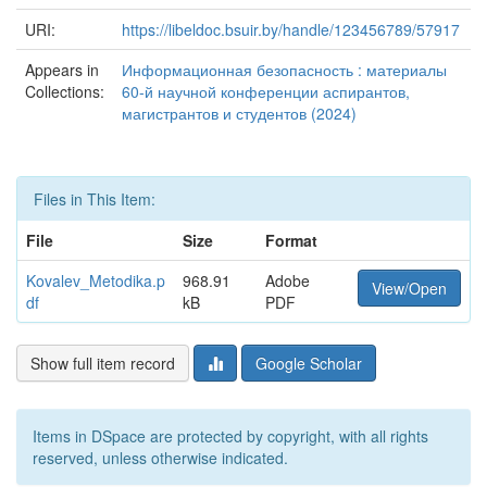
URI:
https://libeldoc.bsuir.by/handle/123456789/57917
Appears in
Информационная безопасность : материалы
Collections:
60-й научной конференции аспирантов,
магистрантов и студентов (2024)
Files in This Item:
File
Size
Format
Kovalev_Metodika.p
968.91
Adobe
View/Open
df
kB
PDF
Show full item record
Google Scholar
Items in DSpace are protected by copyright, with all rights
reserved, unless otherwise indicated.