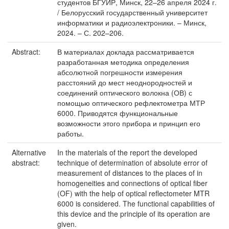
студентов БГУИР, Минск, 22–26 апреля 2024 г.
/ Белорусский государственный университет
информатики и радиоэлектроники. – Минск,
2024. – С. 202–206.
Abstract:
В материалах доклада рассматривается
разработанная методика определения
абсолютной погрешности измерения
расстояний до мест неоднородностей и
соединений оптического волокна (ОВ) с
помощью оптического рефлектометра МТР
6000. Приводятся функциональные
возможности этого прибора и принцип его
работы.
Alternative
In the materials of the report the developed
abstract:
technique of determination of absolute error of
measurement of distances to the places of in
homogeneities and connections of optical fiber
(OF) with the help of optical reflectometer MTR
6000 is considered. The functional capabilities of
this device and the principle of its operation are
given.