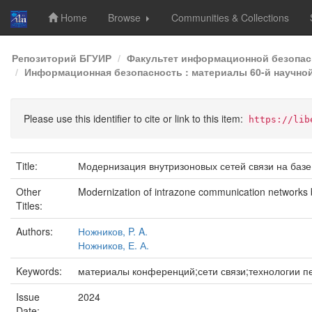
Home
Browse
Communities & Collections
Skip
Репозиторий БГУИР
Факультет информационной безопас
navigation
Информационная безопасность : материалы 60-й научной
Please use this identifier to cite or link to this item:
https://lib
Title:
Модернизация внутризоновых сетей связи на баз
Other
Modernization of intrazone communication networks
Titles:
Authors:
Ножников, P. A.
Ножников, Е. А.
Keywords:
материалы конференций;сети связи;технологии 
Issue
2024
Date: