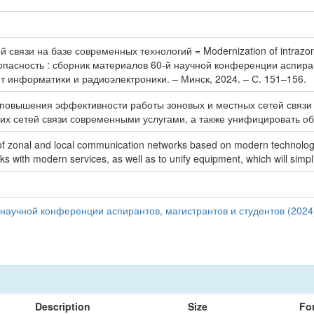
 связи на базе современных технологий = Modernization of intrazone
опасность : сборник материалов 60-й научной конференции аспира
ет информатики и радиоэлектроники. – Минск, 2024. – С. 151–156.
повышения эффективности работы зоновых и местных сетей связи
их сетей связи современными услугами, а также унифицировать об
 of zonal and local communication networks based on modern technologie
ks with modern services, as well as to unify equipment, which will sim
аучной конференции аспирантов, магистрантов и студентов (2024
Description
Size
Fo