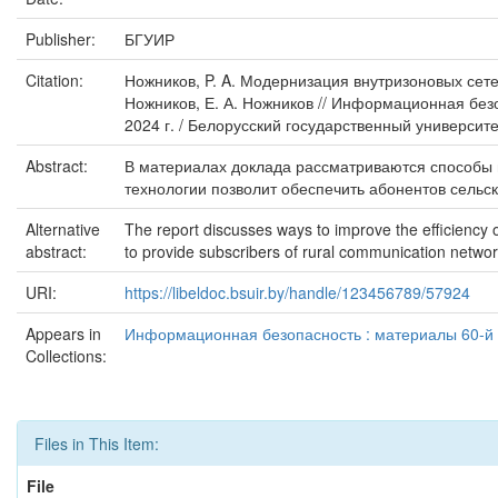
Publisher:
БГУИР
Citation:
Ножников, P. A. Модернизация внутризоновых сетей
Ножников, Е. А. Ножников // Информационная без
2024 г. / Белорусский государственный университ
Abstract:
В материалах доклада рассматриваются способы 
технологии позволит обеспечить абонентов сельск
Alternative
The report discusses ways to improve the efficiency
abstract:
to provide subscribers of rural communication networ
URI:
https://libeldoc.bsuir.by/handle/123456789/57924
Appears in
Информационная безопасность : материалы 60-й н
Collections:
Files in This Item:
File