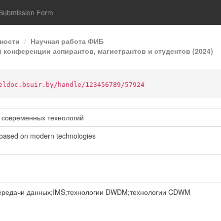
Submission Form
ности
Научная работа ФИБ
 конференции аспирантов, магистрантов и студентов (2024)
eldoc.bsuir.by/handle/123456789/57924
е современных технологий
 based on modern technologies
передачи данных;IMS;технологии DWDM;технологии CDWM