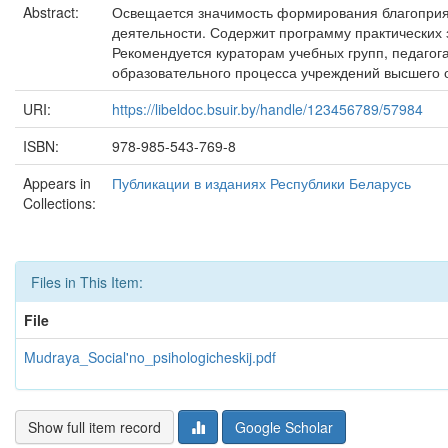
Abstract:
Освещается значимость формирования благоприятн
деятельности. Содержит программу практических 
Рекомендуется кураторам учебных групп, педагог
образовательного процесса учреждений высшего 
URI:
https://libeldoc.bsuir.by/handle/123456789/57984
ISBN:
978-985-543-769-8
Appears in
Публикации в изданиях Республики Беларусь
Collections:
Files in This Item:
File
Mudraya_Social'no_psihologicheskij.pdf
Show full item record
Google Scholar