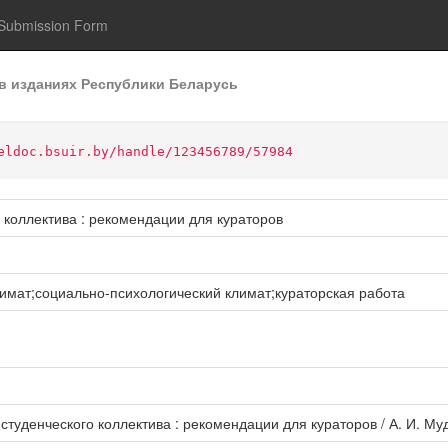
Submission Form
в изданиях Республики Беларусь
eldoc.bsuir.by/handle/123456789/57984
 коллектива : рекомендации для кураторов
имат;социально-психологический климат;кураторская работа
туденческого коллектива : рекомендации для кураторов / А. И. Мудра