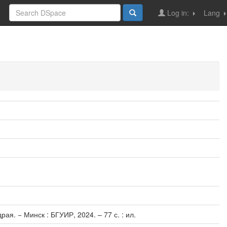
Log in:
Lang
я. − Минск : БГУИР, 2024. – 77 с. : ил.