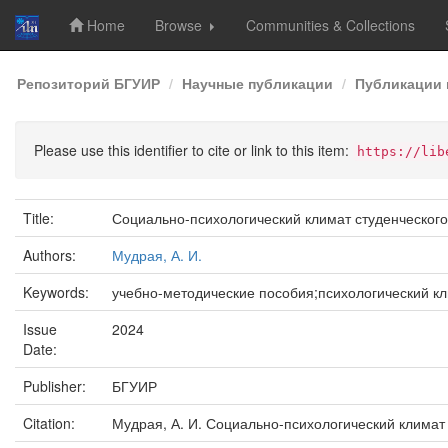
Home
Browse
Communities & Collections
Skip
Репозиторий БГУИР
Научные публикации
Публикации 
navigation
Please use this identifier to cite or link to this item:
https://lib
Title:
Социально-психологический климат студенческого
Authors:
Мудрая, А. И.
Keywords:
учебно-методические пособия;психологический кл
Issue
2024
Date:
Publisher:
БГУИР
Citation:
Мудрая, А. И. Социально-психологический климат с