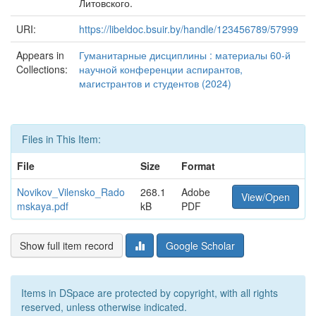
Литовского.
URI:
https://libeldoc.bsuir.by/handle/123456789/57999
Appears in
Гуманитарные дисциплины : материалы 60-й
Collections:
научной конференции аспирантов,
магистрантов и студентов (2024)
Files in This Item:
File
Size
Format
Novikov_Vilensko_Rado
268.1
Adobe
View/Open
mskaya.pdf
kB
PDF
Show full item record
Google Scholar
Items in DSpace are protected by copyright, with all rights
reserved, unless otherwise indicated.