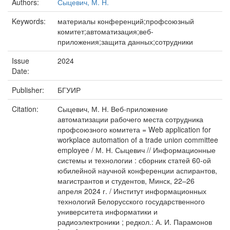
Authors:
Сыцевич, М. Н.
Keywords:
материалы конференций;профсоюзный
комитет;автоматизация;веб-
приложения;защита данных;сотрудники
Issue
2024
Date:
Publisher:
БГУИР
Citation:
Сыцевич, М. Н. Веб-приложение
автоматизации рабочего места сотрудника
профсоюзного комитета = Web application for
workplace automation of a trade union committee
employee / М. Н. Сыцевич // Информационные
системы и технологии : сборник статей 60-ой
юбилейной научной конференции аспирантов,
магистрантов и студентов, Минск, 22–26
апреля 2024 г. / Институт информационных
технологий Белорусского государственного
университета информатики и
радиоэлектроники ; редкол.: А. И. Парамонов