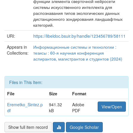
функции элемента сверточной нейросети
системы искусственного интеллекта для
распознавания типов экологических данных
дистанционного зондирования ландшафтных
категорий.
URI:
https://libeldoc.bsuir.by/handle/123456789/58111
Appears in
Информационные системы и технологии :
Collections:
тезисы : 60-я научная конференция
аспирантов, магистрантов и студентов (2024)
Files in This Item:
File
Size
Format
Eremetko_Sintez.p
941.32
Adobe
View/Open
df
kB
PDF
Show full item record
Google Scholar