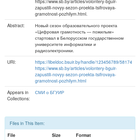
https://www.sb.by/articles/volontery-bguir-
zapustili-novyy-sezon-proekta-tsifrovaya-
gramotnost-pozhilym.html.
Abstract:
Новый сезон образовательного проекта
«Цифровая грамотность — пожилым»
стартовал в Белорусском государственном
университете информатики и
радиоэлектроники.
URI:
https://libeldoc.bsuir.by/handle/123456789/58174
https://www.sb.by/articles/volontery-bguir-
zapustili-novyy-sezon-proekta-tsifrovaya-
gramotnost-pozhilym.html
Appears in
СМИ о БГУИР
Collections:
Files in This Item:
File
Size
Format