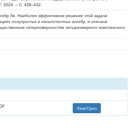
 2024. – С. 428–432.
гебр Ли. Наиболее эффективное решение этой задачи
ациях полупростых и нильпотентных алгебр, и описана
ещественным гиперповерхностям четырехмерного комплексного
PDF
View/Open