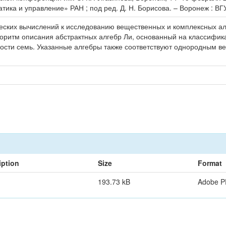
а и управление» РАН ; под ред. Д. Н. Борисова. – Воронеж : ВГУ,
ских вычислений к исследованию вещественных и комплексных ал
горитм описания абстрактных алгебр Ли, основанный на классифик
сти семь. Указанные алгебры также соответствуют однородным в
iption
Size
Format
193.73 kB
Adobe 