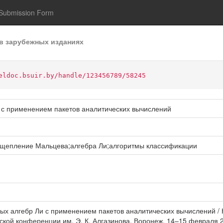
Submission Form
в зарубежных изданиях
eldoc.bsuir.by/handle/123456789/58245
 с применением пакетов аналитических вычислений
сщепление Мальцева;алгебра Ли;алгоритмы классификации
ых алгебр Ли с применением пакетов аналитических вычислений / Н
ой конференции им. Э. К. Алгазинова, Воронеж, 14–15 февраля 2