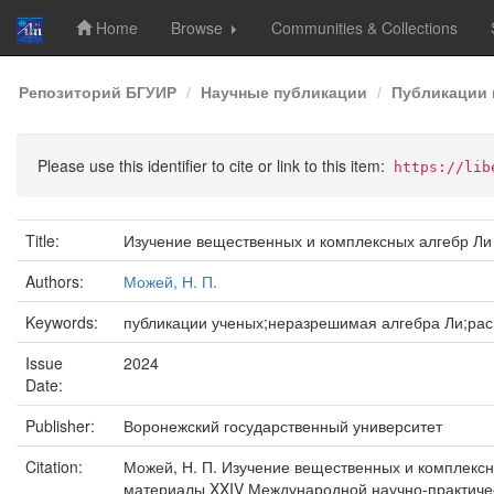
Home
Browse
Communities & Collections
Skip
Репозиторий БГУИР
Научные публикации
Публикации 
navigation
Please use this identifier to cite or link to this item:
https://lib
Title:
Изучение вещественных и комплексных алгебр Ли
Authors:
Можей, Н. П.
Keywords:
публикации ученых;неразрешимая алгебра Ли;ра
Issue
2024
Date:
Publisher:
Воронежский государственный университет
Citation:
Можей, Н. П. Изучение вещественных и комплексн
материалы XXIV Международной научно-практическ