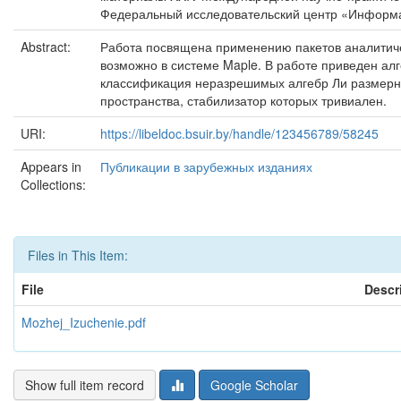
Федеральный исследовательский центр «Информатик
Abstract:
Работа посвящена применению пакетов аналитиче
возможно в системе Maple. В работе приведен ал
классификация неразрешимых алгебр Ли размерно
пространства, стабилизатор которых тривиален.
URI:
https://libeldoc.bsuir.by/handle/123456789/58245
Appears in
Публикации в зарубежных изданиях
Collections:
Files in This Item:
File
Descr
Mozhej_Izuchenie.pdf
Show full item record
Google Scholar