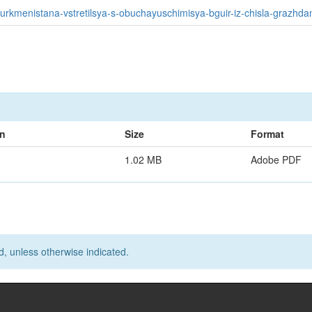
-turkmenistana-vstretilsya-s-obuchayuschimisya-bguir-iz-chisla-grazhd
on
Size
Format
1.02 MB
Adobe PDF
d, unless otherwise indicated.