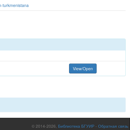
an-turkmenistana
View/Open
© 2014-2026,
Библиотека БГУИР
-
Обратная связь