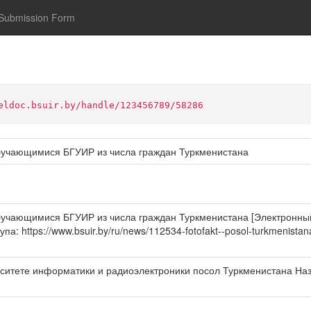
Submission Form
eldoc.bsuir.by/handle/123456789/58286
бучающимися БГУИР из числа граждан Туркменистана
учающимися БГУИР из числа граждан Туркменистана [Электронный 
упа: https://www.bsuir.by/ru/news/112534-fotofakt--posol-turkmenistan
рситете информатики и радиоэлектроники посол Туркменистана На