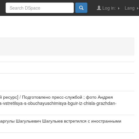
Log in:
Lang
ресурс] / Подготовлено пресс-службой ; фото Андрея
a-vstretilsya-s-obuchayuschimisya-bguir-iz-chisla-grazhdan-
заргулы Шагулыевич Шагулыев встретился с иностранными