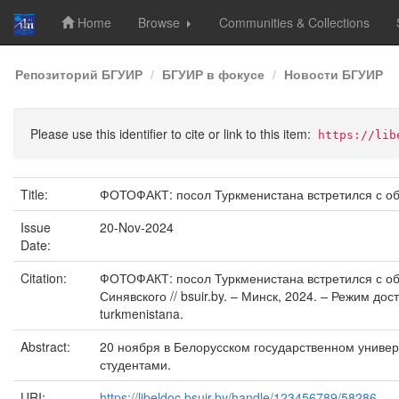
Home
Browse
Communities & Collections
Skip
Репозиторий БГУИР
БГУИР в фокусе
Новости БГУИР
navigation
Please use this identifier to cite or link to this item:
https://lib
Title:
ФОТОФАКТ: посол Туркменистана встретился с о
Issue
20-Nov-2024
Date:
Citation:
ФОТОФАКТ: посол Туркменистана встретился с об
Синявского // bsuir.by. – Минск, 2024. – Режим дост
turkmenistana.
Abstract:
20 ноября в Белорусском государственном униве
студентами.
URI:
https://libeldoc.bsuir.by/handle/123456789/58286