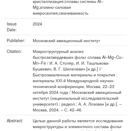
кристаллизация;сплавы системы Al–
Mg;атомно-силовая
микроскопия;смачиваемость
Issue
2024
Date:
Publisher:
Московский авиационный институт
Citation:
Микроструктурный анализ
быстрозатвердевших фольг сплава Al–Mg–Cu–
Mn–Fe / И. А. Столяр, И. И. Ташлыкова-
Бушкевич, В. Г. Шепелевич [и др.] //
Быстрозакаленные материалы и покрытия :
материалы ХХI-й Международной научно-
технической конференции, Москва, 22–23
октября 2024 года / Московский авиационный
институт (национальный исследовательский
университет) ; редкол.: А. А. Лозован [и др.]. –
Москва, 2024. – С. 42–46.
Abstract:
Целью данной работы является исследование
микроструктуры и элементного состава фольг