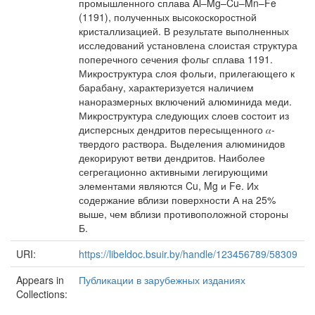
промышленного сплава Al–Mg–Cu–Mn–Fe
(1191), полученных высокоскоростной
кристаллизацией. В результате выполненных
исследований установлена слоистая структура
поперечного сечения фольг сплава 1191.
Микроструктура слоя фольги, прилегающего к
барабану, характеризуется наличием
наноразмерных включений алюминида меди.
Микроструктура следующих слоев состоит из
дисперсных дендритов пересыщенного 𝛼-
твердого раствора. Выделения алюминидов
декорируют ветви дендритов. Наиболее
сегрегационно активными легирующими
элементами являются Cu, Mg и Fe. Их
содержание вблизи поверхности А на 25%
выше, чем вблизи противоположной стороны
Б.
URI:
https://libeldoc.bsuir.by/handle/123456789/58309
Appears in
Публикации в зарубежных изданиях
Collections: