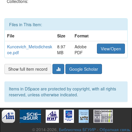
Collections:
Files in This Item:
File
Size
Format
Kuncevich_Metodichesk
8.97
Adobe
View/Open
oe.pdf
MB
PDF
Show full item record
Google Scholar
Items in DSpace are protected by copyright, with all rights
reserved, unless otherwise indicated.
© 2014-2026,
Библиотека БГУИР
-
Обратная связь