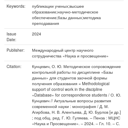
Keywords:
публикации ученых;высшее
образование;научно-методическое
обеспечение;базы данных;методика
преподавания
Issue
2024
Date:
Publisher:
Международный центр научного
сотрудничества «Наука и просвещение»
Citation:
Кунцевич, О. Ю. Методическое сопровождение
контрольной работы по дисциплине «Базы
данных» для студентов заочной формы
получения образования = Methodological
support of control work in the discipline
«Database» for correspondence students / О. Ю.
Кунцевич // Актуальные вопросы развития
современной науки : монография / Д. М.
Агирбова, Н. В. Алентьева, Д. Ю. Бурлов [и др.]
; под общ. ред. Г. Ю. Гуляева. – Пенза : МЦНС
«Наука и Просвещение». – 2024. – Гл. 10. – С.