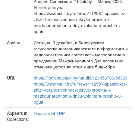
Андрея Синявского // bsuir.by. – Минск, 2024. –
Режим доступа:
https://www.bsuir.by/ru/news/112587-spasibo-za-
zhizn-torzhestvennoe-otkrytie-proekta-k-
mezhdunarodnomu-dnyu-volontera-proshlo-v-
bguir.
Abstract:
Сегодня, 3 декабря, в Белорусском
государственном университете информатики и
радиоэлектроники состоялось мероприятие в
преддверии Международного Дня волонтера,
отмечающегося во всем мире 5 декабря.
URI:
https://libeldoc.bsuir.by/handle/123456789/58363
https://www.bsuir.by/ru/news/112587-spasibo-za-
zhizn-torzhestvennoe-otkrytie-proekta-k-
mezhdunarodnomu-dnyu-volontera-proshlo-v-
bguir
Appears in
Новости БГУИР
Collections: