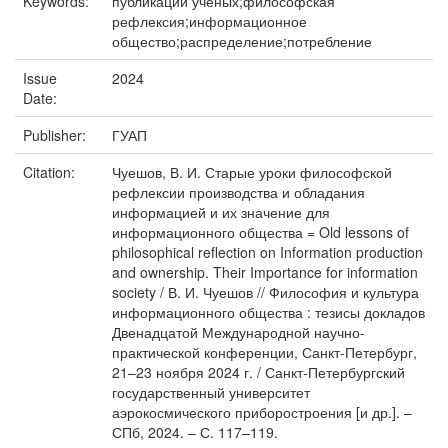
Keywords:
публикации ученых;философская
рефлексия;информационное
общество;распределение;потребление
Issue
2024
Date:
Publisher:
ГУАП
Citation:
Чуешов, В. И. Старые уроки философской
рефлексии производства и обладания
информацией и их значение для
информационного общества = Old lessons of
philosophical reflection on Information production
and ownership. Their Importance for information
society / В. И. Чуешов // Философия и культура
информационного общества : тезисы докладов
Двенадцатой Международной научно-
практической конференции, Санкт-Петербург,
21–23 ноября 2024 г. / Санкт-Петербургский
государственный университет
аэрокосмического приборостроения [и др.]. –
СПб, 2024. – С. 117–119.