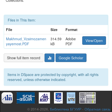
Collections:
Files in This Item:
File
Size
Format
Makhmud_Vzaimozamen
314.59
Adobe
View/Open
yayemost.PDF
kB
PDF
Show full item record
Google Scholar
Items in DSpace are protected by copyright, with all rights
reserved, unless otherwise indicated.
© 2014-2026,
Библиотека БГУИР
-
Обратная связь