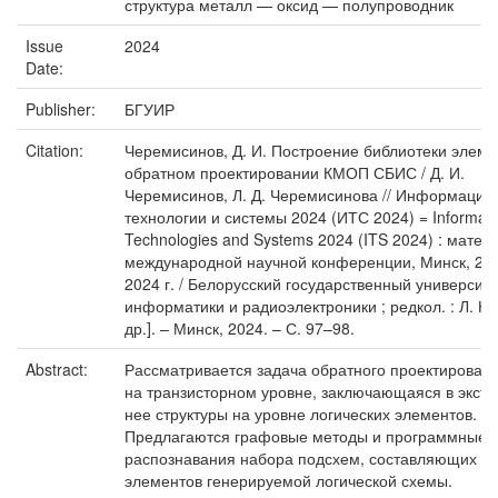
структура металл — оксид — полупроводник
Issue
2024
Date:
Publisher:
БГУИР
Citation:
Черемисинов, Д. И. Построение библиотеки элеме
обратном проектировании КМОП СБИС / Д. И.
Черемисинов, Л. Д. Черемисинова // Информаци
технологии и системы 2024 (ИТС 2024) = Informati
Technologies and Systems 2024 (ITS 2024) : матер
международной научной конференции, Минск, 20
2024 г. / Белорусский государственный университе
информатики и радиоэлектроники ; редкол. : Л. Ю
др.]. – Минск, 2024. – С. 97–98.
Abstract:
Рассматривается задача обратного проектирован
на транзисторном уровне, заключающаяся в экстр
нее структуры на уровне логических элементов.
Предлагаются графовые методы и программные с
распознавания набора подсхем, составляющих би
элементов генерируемой логической схемы.