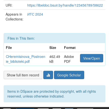
URI:
https://libeldoc.bsuir.by/handle/123456789/58622
Appears in
ИТС 2024
Collections:
Files in This Item:
File
Size
Format
CHeremisinova_Postroen
462.49
Adobe
View/Open
ie_biblioteki.pdf
kB
PDF
Show full item record
Google Scholar
Items in DSpace are protected by copyright, with all rights
reserved, unless otherwise indicated.